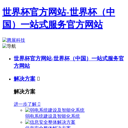
世界杯官方网站-世界杯（中
国）一站式服务官方网站
世界杯官方网站-世界杯（中国）一站式服务官
方网站
解决方案

解决方案
进一步了解

弱电系统建设及智能化系统