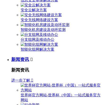
信息安全整体解决方案
安全云解决方案
安全无线网络建设方案
智能化机房建设及动环监测
分支组网及移动办公
智能化组网解决方案
新闻资讯

新闻资讯
进一步了解

世界杯官方网站-世界杯（中国）一站式服务官方
网站